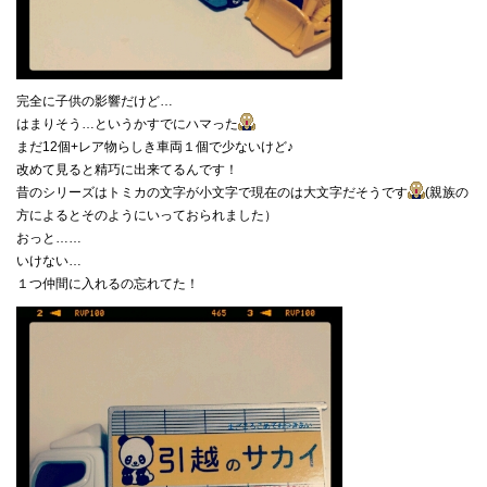
完全に子供の影響だけど…
はまりそう…というかすでにハマった
まだ12個+レア物らしき車両１個で少ないけど♪
改めて見ると精巧に出来てるんです！
昔のシリーズはトミカの文字が小文字で現在のは大文字だそうです
(親族の
方によるとそのようにいっておられました）
おっと……
いけない…
１つ仲間に入れるの忘れてた！